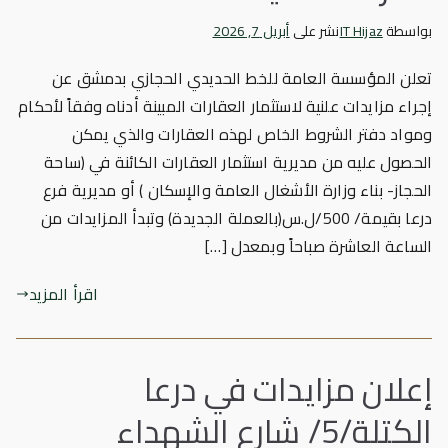
بواسطة
IT Hijaz
نشر على
أبريل 7, 2026
تعلن المؤسسة العامة للخط الحديدي الحجازي بدمشق عن
إجراء مزايدات علنية لاستثمار العقارات المبينة أدناه وفقاً لأحكام
ومواد دفتر الشروط الخاص لهذه العقارات والذي يمكن
الحصول عليه من مديرية استثمار العقارات الكائنة في (ساحة
الحجاز- بناء وزارة الأشغال العامة والإسكان ) أو مديرية فرع
درعا بقيمة/ 500/ل.س(بالعملة الجديدة) وتبدأ المزايدات من
الساعة العاشرة صباحاً وبمعدل […]
اقرأ المزيد
إعلان مزايدات في درعا
الكتلة/5/ شارع الشهداء