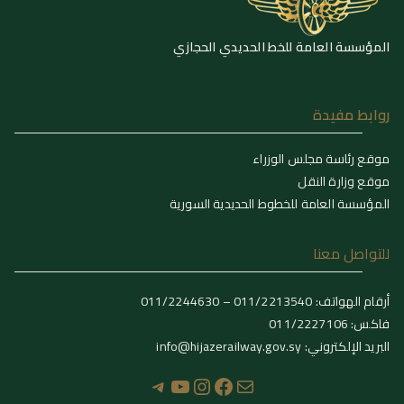
المؤسسة العامة للخط الحديدي الحجازي
روابط مفيدة
موقع رئاسة مجلس الوزراء
موقع وزارة النقل
المؤسسة العامة للخطوط الحديدية السورية
للتواصل معنا
أرقام الهواتف: 011/2213540 – 011/2244630
فاكس: 011/2227106
البريد الإلكتروني: info@hijazerailway.gov.sy
بريد
فيسبوك
إنستجرام
يوتيوب
تيليجرام