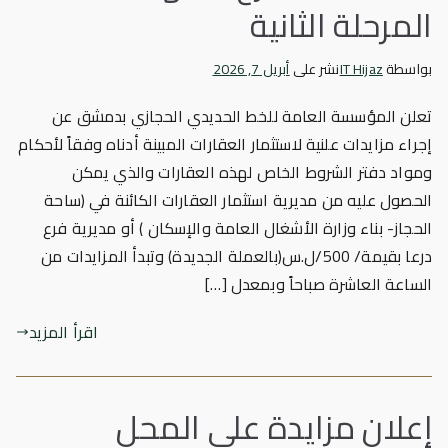
المرحلة الثانية
بواسطة
IT Hijaz
نشر على
أبريل 7, 2026
تعلن المؤسسة العامة للخط الحديدي الحجازي بدمشق عن
إجراء مزايدات علنية لاستثمار العقارات المبينة أدناه وفقاً لأحكام
ومواد دفتر الشروط الخاص لهذه العقارات والذي يمكن
الحصول عليه من مديرية استثمار العقارات الكائنة في (ساحة
الحجاز- بناء وزارة الأشغال العامة والإسكان ) أو مديرية فرع
درعا بقيمة/ 500/ل.س(بالعملة الجديدة) وتبدأ المزايدات من
الساعة العاشرة صباحاً وبمعدل […]
اقرأ المزيد
إعلان مزايدة على المحل