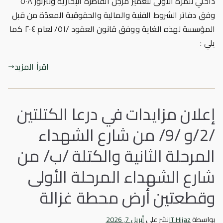
داخلي للمرة الأولى لتعمير مرجل القاطرة البخارية ونترتور ٥٠٨
وفق دفاتر الشروط الفنية والمالية والحقوقية المعدّة من قبل
المؤسسة لهذه الغاية ووفق قانون العقود /٥١/ لعام ٢٠٠٤ كما
يلي :
اقرأ المزيد
إعلان مزايدات في درعا الكتلتين
/2/و /9/ من شارع الشهداء
المرحلة الثانية والكتلة /ب/ من
شارع الشهداء المرحلة الأولى
وقطعتين أرض محطة غزالة
بواسطة
IT Hijaz
نشر على
أبريل 7, 2026