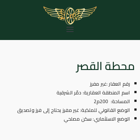
خطى
لى
لمحتوى
المؤسسة العامة
للخط الحديدي
الحجازي
محطة القصر
رقم العقار :غير مفرز
اسم المنطقة العقارية: دمّر الشرقية
المساحة: 200م2
الوضع القانوني للملكية: غير مفرز يحتاج إلى فرز وتصديق
الوضع الاستثماري: سكن مصلحي